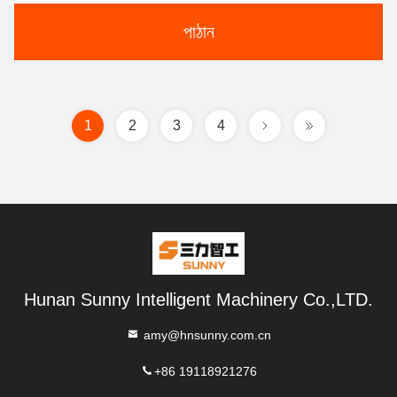
পাঠান
1
2
3
4
Hunan Sunny Intelligent Machinery Co.,LTD.
amy@hnsunny.com.cn
+86 19118921276