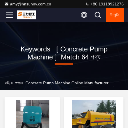
amy@hnsunny.com.cn
+86 19118921276
উদ্ধৃতি
Keywords [ Concrete Pump
Machine ] Match 64 পণ্য
বাড়ি
>
পণ্য
>
Concrete Pump Machine Online Manufacturer