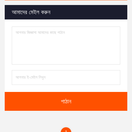
আমাদের মেইল ​​করুন
পাঠান