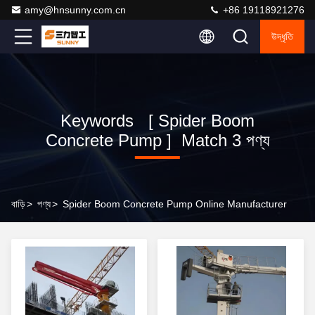
amy@hnsunny.com.cn
+86 19118921276
উদ্ধৃতি
Keywords [ Spider Boom
Concrete Pump ] Match 3 পণ্য
বাড়ি
>
পণ্য
>
Spider Boom Concrete Pump Online Manufacturer