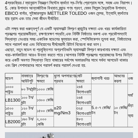
4স্বয়ংক্রিয় / ম্যানুয়াল নিয়ন্ত্রণ সিস্টেম ব্যর্থতা স্ব-নির্ণয় প্রোগ্রাম সঙ্গে, সহজ এবং নিরাপদ।
5. কোর উপাদান আন্তর্জাতিক বিখ্যাত ব্র্যান্ড পণ্য গ্রহণ, যেমন সিমেন্স বৈদ্যুতিক উপাদান,
EBICO বার্নার, সুইজারল্যান্ড METTLER TOLEDO ওজন সেন্সর, ইত্যাদি,ব্যর্থতার
হার হ্রাস এবং তার সেবা জীবন দীর্ঘায়িত.
এটা লক্ষ্য করা গুরুত্বপূর্ণ যে একটি অ্যাসফাল্ট মিশ্রণ প্ল্যান্টের দক্ষতা এবং খরচ কার্যকারিতা
প্রকল্পের প্রয়োজনীয়তা, রক্ষণাবেক্ষণ পদ্ধতি,এবং নির্দিষ্ট নির্মাতার নকশা এবং প্রকৌশলতাই
সিদ্ধান্ত নেওয়ার সময় একাধিক মডেলের মূল্যায়ন করা, স্পেসিফিকেশন তুলনা করা, নির্মাতাদের
সাথে পরামর্শ করা এবং বিনিয়োগের দীর্ঘমেয়াদী রিটার্ন বিবেচনা করা ভাল।
এছাড়া, নতুন মডেল বা প্রযুক্তিগত অগ্রগতিগুলি অ্যাসফাল্ট মিশ্রণ কারখানায় দক্ষতা এবং
খরচ-কার্যকারিতা আরও উন্নত করতে পারে।আপনার নির্দিষ্ট প্রকল্পের প্রয়োজনের উপর ভিত্তি
করে একটি অবগত সিদ্ধান্ত নিতে বাজারের সর্বশেষ অফারগুলির সাথে সর্বদা আপডেট থাকার
এবং শিল্প পেশাদারদের সাথে পরামর্শ করার পরামর্শ দেওয়া হয়.
নামমাত্র
মিশ্রণের
ধুলো অপসারণের
মোট
আগুনের
মডেল
জ্বালানী খরচ
ওজন স
আউটপুট
ক্ষমতা
প্রভাব
ক্ষমতা
কয়লা
১০০০
২৬৪
৮০ টন/ঘন্টা
১০০০ কেজি
পাউন্ড
কিলোওয়াট
সমষ্ট
১০০ টন/
২৬৪
১৩০০ কেজি
LB1300
ঘন্টা
কিলোওয়াট
গুঁড়া
5.৫-৭ কেজি/
১০ কেজি/
≤20
১৫০০
১২০ টন/
৩২৫
১৫০০ কেজি
mg/Nm3
টন
টন
পাউন্ড
ঘন্টা
কিলোওয়াট
অ্যাসফ
১৬০ টন/
২,০০০
৪৮৩
LB2000
ঘন্টা
কেজি
কিলোওয়াট