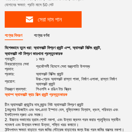
যোগানের ক্ষমতা: প্রতি মাসে 50 সেট
সেরা দাম পান
পণ্যের বিবরণ
পণ্যের বর্ণনা
বিশেষভাবে তুলে ধরা:
অ্যাসফাল্ট মিশ্রণ প্ল্যান্ট এম্প
,
অ্যাসফল্ট মিক্সিং প্ল্যান্ট
,
অ্যাসফাল্ট লট মিশ্রণ কারখানা প্রস্তুতকারক
গ্যারান্টি:
১ বছর
বিক্রয়োত্তর সেবা
প্রকৌশলী বিদেশে সেবা যন্ত্রপাতি উপলব্ধ
প্রদান:
প্রকার:
অ্যাসফল্ট মিক্সিং প্ল্যান্ট
উচ্চ-গ্রেড অ্যাসফল্ট রাস্তা পাকা, নির্মাণ এলাকা, রাস্তা নির্মাণ
প্রয়োগ:
অ্যাসফল্ট প্ল্যান্ট
নিয়ন্ত্রণ ব্যবস্থা:
পিএলসি + রঙিন টাচ স্ক্রিন
অ্যাম্প অ্যাসফাল্ট ব্যাচ মিক্স প্ল্যান্ট প্রস্তুতকারক
চীন অ্যাসফাল্ট প্ল্যান্টের দাম ব্র্যান্ড নিউ অ্যাসফাল্ট মিশ্রণ প্ল্যান্ট
1মডুলার ডিজাইন এবং অখণ্ডতা ইস্পাত বেস, যুক্তিসঙ্গত বিন্যাস, ধ্বংস, পরিবহন এবং
ইনস্টলেশন দ্রুত এবং সহজ।
2. উচ্চতর শুকানোর ড্রাম প্লেট নকশা, এবং উন্নত জ্বলন গরম করার প্রযুক্তির স্বাধীন
গবেষণা এবং উন্নয়ন দক্ষতা উন্নত, শক্তি খরচ কমাতে।
3উৎপাদন ক্ষমতা বাড়াতে গরম জমির স্টোরেজ বাড়ানোর জন্য উচ্চ গরম জমির বাক্সের নকশা।