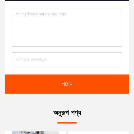
পাঠান
অনুরূপ পণ্য