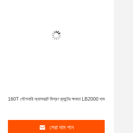
160T স্টেশনারি অ্যাসফাল্ট মিশ্রণ প্ল্যান্টের ক্ষমতা LB2000 দাম
1
সেরা দাম পান