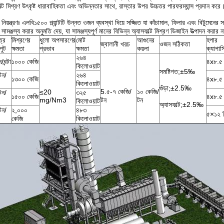
াল্ট মিশ্রণ উৎকৃষ্ট ধারাবাহিকতা এবং অভিন্নতার সাথে, রাস্তার উপর উচ্চতর পারফরম্যান্স প্রদান করে
প ও নিয়ন্ত্রণঃ এলবি১৫০০ প্ল্যান্টটি উন্নত ওজন ব্যবস্থা দিয়ে সজ্জিত যা কাঁচামাল, ফিলার এবং বিটুমেনের
সামঞ্জস্য করার অনুমতি দেয়, যা সামঞ্জস্যপূর্ণ মানের বিভিন্ন অ্যাসফাল্ট মিশ্রণ ডিজাইন উত্পাদন করার
ত্র
মিশ্রণের
ধুলো অপসারণের
মোট
আগুনের
হপার
জ্বালানী খরচ
ওজন সঠিকতা
ুট
ক্ষমতা
প্রভাব
ক্ষমতা
কয়লা
ক্যাপাস
২৬৪
ঘন্টা
১০০০ কেজি
৪x৮.৫ 
কিলোওয়াট
সমষ্টিগত;±5‰
টন/
২৬৪
১৩০০ কেজি
৪x৮.৫ 
কিলোওয়াট
গুঁড়া;±2.5‰
5.৫-৭ কেজি/
১০ কেজি/
≤20
টন/
৩২৫
১৫০০ কেজি
৪x৮.৫ 
mg/Nm3
টন
টন
কিলোওয়াট
অ্যাসফাল্ট;±2.5‰
টন/
২,০০০
৪৮৩
৫×১২ ম
কেজি
কিলোওয়াট