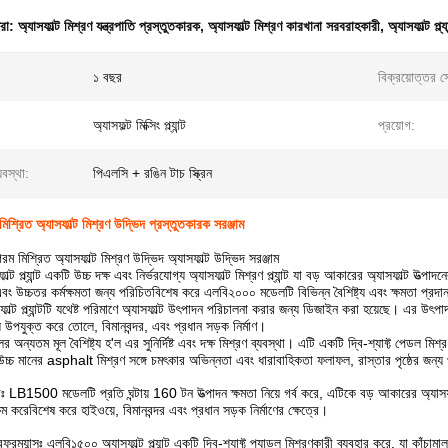
ধরা:
অ্যাসফাল্ট মিশ্রণ যন্ত্রপাতি প্রস্তুতকারক
,
অ্যাসফাল্ট মিশ্রণ কারখানা সরবরাহকারী
,
অ্যাসফাল্ট প্ল্য
১ বছর
বিক্রয়োত্তর স
অ্যাসফল্ট মিক্সিং প্ল্যান্ট
প্রয়োগ:
্যবস্থা:
পিএলসি + রঙিন টাচ স্ক্রিন
রিত অ্যাসফাল্ট মিশ্রণ উদ্ভিদ প্রস্তুতকারক সরঞ্জাম
িশ্রিত অ্যাসফাল্ট মিশ্রণ উদ্ভিদ অ্যাসফাল্ট উদ্ভিদ সরঞ্জাম
 প্ল্যান্ট একটি উচ্চ দক্ষ এবং নির্ভরযোগ্য অ্যাসফাল্ট মিশ্রণ প্ল্যান্ট যা বড় আকারের অ্যাসফাল্ট উত্প
এবং উচ্চতর কর্মক্ষমতা জন্য পরিচিতবিশেষ করে এলবি২০০০ মডেলটি বিভিন্ন বৈশিষ্ট্য এবং ক্ষমতা প্রদা
ল্ট প্ল্যান্টটি যথেষ্ট পরিমাণে অ্যাসফাল্ট উৎপাদন পরিচালনা করার জন্য ডিজাইন করা হয়েছে। এর উৎ
য উপযুক্ত করে তোলে, বিমানবন্দর, এবং প্রধান সড়ক নির্মাণ।
ন্যতম মূল বৈশিষ্ট্য হ'ল এর সুনির্দিষ্ট এবং দক্ষ মিশ্রণ ব্যবস্থা। এটি একটি দ্বি-শ্যাফ্ট পেডল মিশ্র
্চ মানের asphalt মিশ্রণ সঙ্গে চমৎকার অভিন্নতা এবং ধারাবাহিকতা ফলাফল, রাস্তার পৃষ্ঠের জন্য 
মতাঃ LB1500 মডেলটি প্রতি ঘন্টায় 160 টন উত্পাদন ক্ষমতা নিয়ে গর্ব করে, এটিকে বড় আকারের অ্যাসফ
ম করেবিশেষ করে হাইওয়ে, বিমানবন্দর এবং প্রধান সড়ক নির্মাণের ক্ষেত্রে।
ফরম্যান্সঃ এলবি১৫০০ অ্যাসফাল্ট প্ল্যান্ট একটি দ্বি-শ্যাফ্ট প্যাডল মিশ্রণকারী ব্যবহার করে, যা কাঁচ