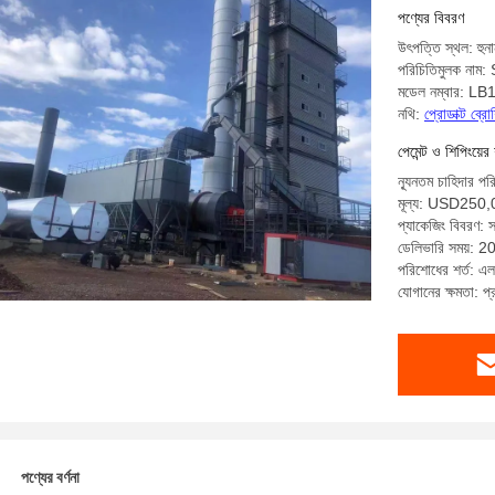
পণ্যের বিবরণ
উৎপত্তি স্থল: হুন
পরিচিতিমুলক নাম
মডেল নম্বার: L
নথি:
প্রোডাক্ট ব্
পেমেন্ট ও শিপিংয়ের 
ন্যূনতম চাহিদার পর
মূল্য: USD25
প্যাকেজিং বিবরণ: সম
ডেলিভারি সময়: 2
পরিশোধের শর্ত: এল/স
যোগানের ক্ষমতা: প
পণ্যের বর্ণনা