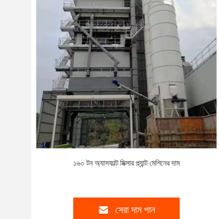
য
১৬০ টন অ্যাসফাল্ট মিক্সার প্ল্যান্ট মেশিনের দাম
সেরা দাম পান