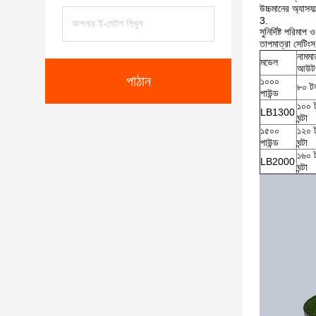
উচ্চমানের অ্যাসফ
সুনির্দিষ্ট পরিমা
তাপমাত্রা সেটিংস 
নামমা
মডেল
আউটপ
পাঠান
১০০০
৮০ টন/
পাউন্ড
১০০ 
LB1300
ঘন্টা
১৫০০
১২০ 
পাউন্ড
ঘন্টা
১৬০ 
LB2000
ঘন্টা