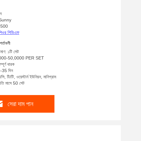
ান
: Sunny
B1500
রোশিওর পিডিএফ
শর্তাবলী
িমাণ: ১টি সেট
0,000-50,0000 PER SET
্পূর্ণ ধারক
0-35 দিন
ি, টি/টি, ওয়েস্টার্ন ইউনিয়ন, মানিগ্রাম
্রতি মাসে 50 সেট
সেরা দাম পান