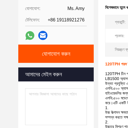
বিশেষভাবে তুলে 
যোগাযোগ:
Ms. Amy
টেলিফোন:
+86 19118921276
গ্যারান্টি:
প্রকার:
নিয়ন্ত্রণ ব
যোগাযোগ করুন
120TPH গরম মিশ্
আমাদের মেইল ​​করুন
120TPH চীন গরম ম
LB1500 অ্যাসফাল্ট
উন্নত প্রযুক্তি 
এলবি১৫০০ অ্যাসফা
হাইওয়েগুলির জন্
এলবি১৫০০ মডেলের অ
করে।এটি একটি উচ
উচ্চ উত্পাদন ক্ষ
সম্পন্ন করতে সক্ষ
উচ্চতর মিশ্রণ পার