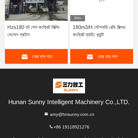
ভিডিও
Hzs180 হট সেল কংক্রিট মিক্সিং
180m3/H স্টেশনারি রেডি মিক্সড
ভেসেল প্রাইস
কংক্রিট ব্যাচিং প্ল্যান্ট
সেরা দাম পান
সেরা দাম পান
Hunan Sunny Intelligent Machinery Co.,LTD.
amy@hnsunny.com.cn
+86 19118921276