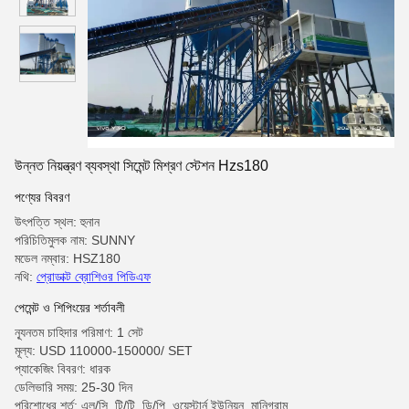
উন্নত নিয়ন্ত্রণ ব্যবস্থা সিমেন্ট মিশ্রণ স্টেশন Hzs180
পণ্যের বিবরণ
উৎপত্তি স্থল: হুনান
পরিচিতিমুলক নাম: SUNNY
মডেল নম্বার: HSZ180
নথি:
প্রোডাক্ট ব্রোশিওর পিডিএফ
পেমেন্ট ও শিপিংয়ের শর্তাবলী
ন্যূনতম চাহিদার পরিমাণ: 1 সেট
মূল্য: USD 110000-150000/ SET
প্যাকেজিং বিবরণ: ধারক
ডেলিভারি সময়: 25-30 দিন
পরিশোধের শর্ত: এল/সি, টি/টি, ডি/পি, ওয়েস্টার্ন ইউনিয়ন, মানিগ্রাম