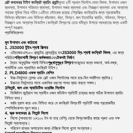
বেল্ট কনভেয়র টাইপ কংক্রিট ব্যাচিং প্ল্যান্ট
মূলত ৫টি প্রধান সিস্টেম যেমন মিশুক, উপাদান ওজন
ব্যবস্থা, উপাদান পরিবহন ব্যবস্থা, উপাদান সঞ্চয় ব্যবস্থা এবং নিয়ন্ত্রণ ব্যবস্থা এবং অন্যান্য
সহায়ক সুবিধা নিয়ে গঠিত।এটিতে স্টোরেজ রয়েছে।প্রিফিল্ড কংক্রিটের জন্য প্রয়োজনীয়
বিভিন্ন কাঁচামাল এবং বিভিন্ন কাঁচামাল, গুঁড়া, মিশ্রণ, জল ইত্যাদির ব্যাচিং, পরিবহন, মিশ্রণ,
নিয়ন্ত্রণ এবং অন্যান্য ডিভাইস।কংক্রিট মিশ্রণের চেয়ে ঘনীভূত উপায়ে সরবরাহের জন্য একটি
সম্পূর্ণ সরঞ্জাম.
প্যাসিফিকেশন
মূল উপাদান এবং কাঠামো
1. JS3000 টুইন-শ্যাফ্ট মিক্সার
এইচজেডএস১৮০ প্ল্যান্টের কেন্দ্রবিন্দু হল
JS3000 দ্বি-শ্যাফ্ট কংক্রিট মিশুক
, এর জন্য
পরিচিত
শক্তিশালী মিশ্রণ কর্মক্ষমতা
এবং
টেকসই নির্মাণ
.
দ্বৈত অনুভূমিক শ্যাফ্ট নিশ্চিত
পুঙ্খানুপুঙ্খ মিশ্রণ
সেকেন্ডের মধ্যে শুকনো, অর্ধ-শুষ্ক,
প্লাস্টিক এবং প্রবাহিত কংক্রিট টাইপ।
2. PLD4800 একক ব্যাচিং মেশিন
উচ্চ-নির্ভুলতা সেন্সর এবং বেল্ট ওজন সিস্টেমের সাথে চার-বিন সমষ্টিগত ব্যাটার।
উচ্চতর নির্ভুলতার সাথে একাধিক ধরণের পাথর ব্যাচ করতে সক্ষম।
3সিমেন্ট, জল এবং অ্যাডিটিভ ওয়েজিং সিস্টেম
ডিজিটাল কন্ট্রোল সহ স্বাধীন ওজন মডিউল প্রতিটি চক্রের জন্য সঠিক উপাদান ব্যাচিং
নিশ্চিত করে।
বর্জ্য হ্রাস করে এবং নিশ্চিত করে যে কংক্রিট মিশ্রণটি প্রতিটি সময় প্রয়োজনীয়
স্পেসিফিকেশন পূরণ করে।
4. স্ক্রু কনভেয়র & সিমেন্ট সিলো
সিলো (সাধারণত ২×১০০ টন বা তার বেশি) থেকে মিশ্রণকারীর কাছে দ্রুত এবং দক্ষ
সিমেন্ট স্থানান্তর।
পরিবেশ বান্ধব অপারেশন জন্য ঐচ্ছিক সিলো ধুলো সংগ্রাহক।