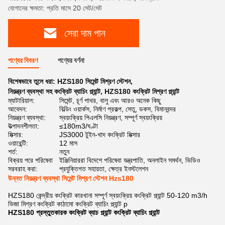
যোগানের ক্ষমতা: প্রতি মাসে 20 সেট/সেট
সেরা দাম পান
পণ্যের বিবরণ
পণ্যের বর্ণনা
বিশেষভাবে তুলে ধরা:
HZS180 সিমেন্ট মিশ্রণ স্টেশন
,
নিয়ন্ত্রণ ব্যবস্থা সহ কংক্রিট ব্যাচিং প্ল্যান্ট
,
HZS180 কংক্রিট মিশ্রণ প্ল্যান্ট
ম্যাটারিয়াল:
সিমেন্ট, চূর্ণ পাথর, বালু এবং আরও অনেক কিছু
আবেদন:
বিল্ডিং ওয়ার্কস, নির্মাণ প্রকল্প, সেতু, ডকস, বিমানবন্দর
নিয়ন্ত্রণ ব্যবস্থা:
স্বয়ংক্রিয় পিএলসি নিয়ন্ত্রণ, সম্পূর্ণ স্বয়ংক্রিয়
উত্পাদনশীলতা:
≤180m3/ঘণ্টা
মিক্সার:
JS3000 টুইন-খাদ কংক্রিট মিক্সার
ওয়ারেন্টি:
12 মাস
শর্ত:
নতুন
বিক্রয় পরে পরিষেবা
ইঞ্জিনিয়াররা বিদেশে পরিষেবা যন্ত্রপাতি, অনলাইন সমর্থন, ভিডিও
সরবরাহ করা:
প্রযুক্তিগত সহায়তা, ক্ষেত্র ইনস্টলেশন
উন্নত নিয়ন্ত্রণ ব্যবস্থা সিমেন্ট মিশ্রণ স্টেশন Hzs180
HZS180 কেন্দ্রীয় কংক্রিট কারখানা সম্পূর্ণ স্বয়ংক্রিয় কংক্রিট প্ল্যান্ট 50-120 m3/h
ভিজা মিশ্রণ কংক্রিট কাঠামো কংক্রিট ব্যাচিং প্ল্যান্ট p
HZS180 প্রস্তুতকারক কংক্রিট ব্যাচ প্ল্যান্ট কংক্রিট ব্যাচিং প্ল্যান্ট