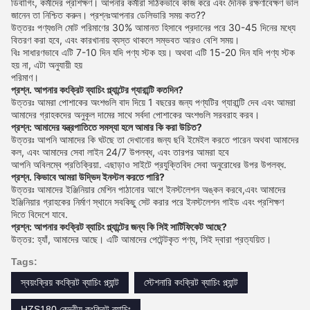
ডিবাগিং, কর্মীদের প্রশিক্ষণ। আপনার কর্মীরা সঠিকভাবে কাজ করে এবং দৈনিক রক্ষণাবেক্ষণ ভাল
জানেন তা নিশ্চিত করুন। প্রশ্নঃআপনার ডেলিভারি সময় কত??
উত্তরঃ পণ্যগুলি মোট পরিমাণের 30% আমানত হিসাবে প্রদানের পরে 30-45 দিনের মধ্যে
বিতরণ করা হবে, এবং কারখানায় ব্যস্ত থাকলে সম্ভবত আরও বেশি সময়।
বিঃ সাধারণভাবে এটি 7-10 দিন যদি পণ্য স্টক হয়। অথবা এটি 15-20 দিন যদি পণ্য স্টক
হয় না, এটা অনুযায়ী হয়
পরিমাণ।
প্রশ্ন. আপনার কংক্রিট ব্যাচিং প্ল্যান্টের গ্যারান্টি কতদিন?
উত্তরঃ আমরা পোশাকের অংশগুলি বাদ দিয়ে 1 বছরের জন্য পণ্যটির গ্যারান্টি দেব এবং আমরা
আমাদের গ্রাহকদের অনুকূল দামের সাথে সর্বদা পোশাকের অংশগুলি সরবরাহ করব।
প্রশ্ন: আমাদের যন্ত্রপাতিতে সমস্যা হলে আমার কি করা উচিত?
উত্তরঃ আপনি আমাদের কি ঘটছে তা দেখানোর জন্য ছবি ইমেইল করতে পারেন অথবা আমাদের
কল, এবং আমাদের সেবা লাইন 24/7 উপলব্ধ, এবং তারপর আমরা হবে
আপনি অবিলম্বে প্রতিক্রিয়া. এছাড়াও সাইটে প্রযুক্তিবিদ সেবা অনুরোধের উপর উপলব্ধ.
প্রশ্ন. কিভাবে আমরা উদ্ভিদ ইনস্টল করতে পারি?
উত্তরঃ আমাদের ইঞ্জিনিয়ার মেশিন পাঠানোর আগে ইনস্টলেশন অঙ্কন করবে,এবং আমাদের
ইঞ্জিনিয়ার গ্রাহকের নির্মাণ স্থানে সবকিছু সেট করার পরে ইনস্টলেশন গাইড এবং প্রশিক্ষণ
দিতে বিদেশে যাবে.
প্রশ্ন: আপনার কংক্রিট ব্যাচিং প্ল্যান্টের জন্য কি সিই সার্টিফিকেট আছে?
উত্তর: হ্যাঁ, আমাদের আছে। এটি আমাদের পেটেন্টকৃত পণ্য, সিই দ্বারা প্রত্যয়িত।
Tags:
স্বয়ংক্রিয় কংক্রিট ব্যাচিং প্ল্যান্ট
স্টেশনারি কংক্রিট ব্যাচিং প্ল্যান্ট
HZS180 কেন্দ্রীয় কংক্রিট ব্যাচিং