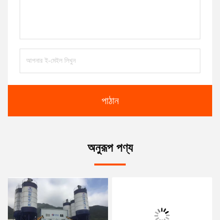
পাঠান
অনুরূপ পণ্য