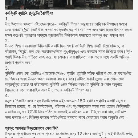
কংক্রিট ব্যাচিং প্ল্যান্টের বৈশিষ্ট্যঃ
উচ্চ উৎপাদন ক্ষমতাঃ এইচজেডএস১৮০ কংক্রিট মিশ্রণ কারখানার তাত্ত্বিক উৎপাদন ক্ষমতা
১৮০ ঘনমিটার/ঘন্টা।এই উচ্চ ক্ষমতা কংক্রিটের বড় পরিমাণে দক্ষ এবং অবিচ্ছিন্ন উত্পাদন করতে
সক্ষম করেএই প্রকল্পের মাধ্যমে প্রয়োজনীয় নির্মাণকাজ সময়মতো সম্পন্ন করা সম্ভব হবে।
উন্নত মিশ্রণ ব্যবস্থাঃ উদ্ভিদটি একটি দ্বি-শ্যাফ্ট কংক্রিট মিশ্রণকারী দিয়ে সজ্জিত, যা
কাঁচামাল, সিমেন্ট, জল এবং সংযোজনগুলিকে পুঙ্খানুপুঙ্খ এবং দক্ষতার সাথে মিশ্রিত করে।দ্বি-
শ্যাফ্ট মিশুক উচ্চ গতিতে কাজ করে, যা চমৎকার ধারাবাহিকতা এবং মানের সঙ্গে একটি অভিন্ন
মিশ্রণ প্রদান করে।
সুনির্দিষ্ট ওজন এবং ডোজিংঃ এইচজেডএস১৮০ ব্যাচিং প্ল্যান্টটি সঠিক পরিমাপ এবং উপকরণগুলির
ডোজিংয়ের জন্য উন্নত ওজন ব্যবস্থা ব্যবহার করে।এটিতে যথার্থ সেন্সর এবং লোড সেল
অন্তর্ভুক্ত রয়েছে যা কাঁচামালের সুনির্দিষ্ট ওজন নিশ্চিত করেএই সুনির্দিষ্ট উপাদান অনুপাত
নিয়ন্ত্রণের ফলে ধারাবাহিক এবং উচ্চ মানের কংক্রিট মিশ্রণ হয়।
মডুলার ডিজাইন এবং সহজ ইনস্টলেশনঃ এইচজেডএস 180 ব্যাচিং প্ল্যান্টের একটি মডুলার
ডিজাইন রয়েছে, যা এর ইনস্টলেশন, পরিবহন এবং স্থানান্তরকে সহজ করে তোলে।উদ্ভিদটি
একাধিক মডুলার ইউনিট নিয়ে গঠিত যা সহজেই একত্রিত এবং বিচ্ছিন্ন করা যায়, সেটআপ
সময় কমাতে এবং বিভিন্ন কাজের সাইটগুলিতে দক্ষতার সাথে মোতায়েন করার অনুমতি দেয়।
প্রশ্ন: আপনার বিক্রয়োত্তর সেবা কি?
উত্তরঃ প্রস্থানের পর থেকে প্রধান অংশগুলির জন্য 12 মাসের ওয়ারেন্টি। সাইটে ইনস্টলেশন,