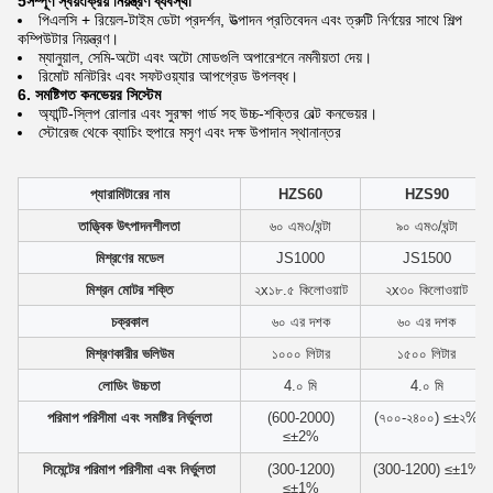
5সম্পূর্ণ স্বয়ংক্রিয় নিয়ন্ত্রণ ব্যবস্থা
পিএলসি + রিয়েল-টাইম ডেটা প্রদর্শন, উত্পাদন প্রতিবেদন এবং ত্রুটি নির্ণয়ের সাথে শিল্প
কম্পিউটার নিয়ন্ত্রণ।
ম্যানুয়াল, সেমি-অটো এবং অটো মোডগুলি অপারেশনে নমনীয়তা দেয়।
রিমোট মনিটরিং এবং সফটওয়্যার আপগ্রেড উপলব্ধ।
6. সমষ্টিগত কনভেয়র সিস্টেম
অ্যান্টি-স্লিপ রোলার এবং সুরক্ষা গার্ড সহ উচ্চ-শক্তির বেল্ট কনভেয়র।
স্টোরেজ থেকে ব্যাচিং হুপারে মসৃণ এবং দক্ষ উপাদান স্থানান্তর
প্যারামিটারের নাম
HZS60
HZS90
তাত্ত্বিক উৎপাদনশীলতা
৬০ এম৩/ঘন্টা
৯০ এম৩/ঘন্টা
মিশ্রণের মডেল
JS1000
JS1500
মিশ্রন মোটর শক্তি
২x১৮.৫ কিলোওয়াট
২x৩০ কিলোওয়াট
চক্রকাল
৬০ এর দশক
৬০ এর দশক
মিশ্রণকারীর ভলিউম
১০০০ লিটার
১৫০০ লিটার
লোডিং উচ্চতা
4.০ মি
4.০ মি
পরিমাপ পরিসীমা এবং সমষ্টির নির্ভুলতা
(600-2000)
(৭০০-২৪০০) ≤±২%
≤±2%
সিমেন্টের পরিমাপ পরিসীমা এবং নির্ভুলতা
(300-1200)
(300-1200) ≤±1%
≤±1%