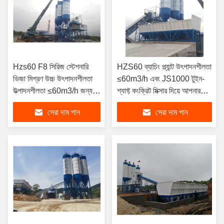
Hzs60 F8 সিরিজ স্টেশনারি
HZS60 ব্যাচিং প্ল্যান্ট উৎপাদনশীলতা
ভিজা মিশ্রণ উচ্চ উৎপাদনশীলতা
≤60m3/h এবং JS1000 টুইন-
উত্পাদনশীলতা ≤60m3/h জন্য
শ্যাফ্ট কংক্রিট মিক্সার দিয়ে আপনার
কংক্রিট ব্যাচিং প্ল্যান্ট
নির্মাণ প্রকল্পকে বাড়ান
সেরা দাম পান
সেরা দাম পান