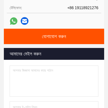
টেলিফোন:
+86 19118921276
যোগাযোগ করুন
আমাদের মেইল ​​করুন