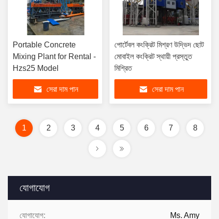
Portable Concrete
পোর্টেবল কংক্রিট মিশ্রণ উদ্ভিদ ছোট
Mixing Plant for Rental -
মোবাইল কংক্রিট স্থায়ী প্রস্তুত
Hzs25 Model
মিশ্রিত
সেরা দাম পান
সেরা দাম পান
1
2
3
4
5
6
7
8
যোগাযোগ
যোগাযোগ:
Ms. Amy