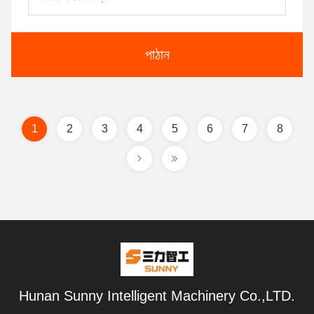
পাঠান
1
2
3
4
5
6
7
8
Hunan Sunny Intelligent Machinery Co.,LTD.