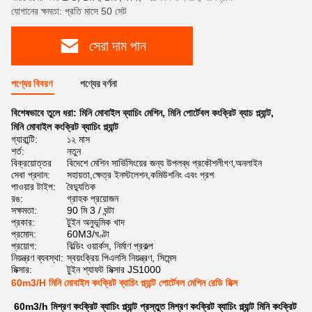
যোগানের ক্ষমতা: প্রতি মাসে 50 সেট
সেরা দাম পান
পণ্যের বিবরণ
পণ্যের বর্ণনা
বিশেষভাবে তুলে ধরা:
মিনি মোবাইল ব্যাচিং মেশিন
,
মিনি পোর্টেবল কংক্রিট ব্যাচ প্ল্যান্ট
,
মিনি মোবাইল কংক্রিট ব্যাচিং প্ল্যান্ট
গ্যারান্টি:
১২ মাস
শর্ত:
নতুন
বিক্রয়োত্তর
বিদেশে মেশিন সার্ভিসিংয়ের জন্য উপলব্ধ প্রকৌশলীগণ,অনলাইন
সেবা প্রদান:
সহায়তা,ক্ষেত্র ইনস্টলেশন,কমিউশনিং এবং প্রশ
পাওয়ার টাইপ:
বৈদ্যুতিক
রঙ:
গ্রাহক প্রয়োজন
সক্ষমতা:
90 মি 3 / ঘন্টা
প্রকার:
টুইন অনুভূমিক খাদ
প্রমোদ:
60M3/ঘণ্টা
প্রয়োগ:
বিল্ডিং ওয়ার্কস, নির্মাণ প্রকল্প
নিয়ন্ত্রণ ব্যবস্থা:
স্বয়ংক্রিয় পিএলসি নিয়ন্ত্রণ, সিমেন্স
মিক্সার:
টুইন শ্যাফট মিক্সার JS1000
60m3/H মিনি মোবাইল কংক্রিট ব্যাচিং প্ল্যান্ট পোর্টেবল মেশিন রেডি মিক্স
60m3/h মিশ্রণ কংক্রিট ব্যাচিং প্ল্যান্ট প্রস্তুত মিশ্রণ কংক্রিট ব্যাচিং প্ল্যান্ট মিনি কংক্রিট