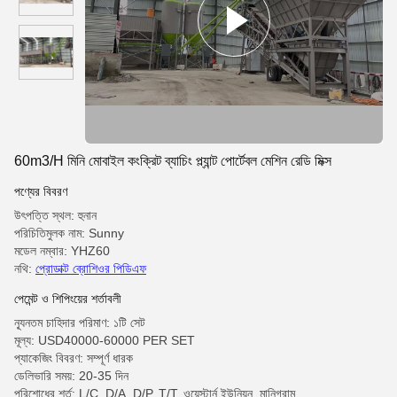
60m3/H মিনি মোবাইল কংক্রিট ব্যাচিং প্ল্যান্ট পোর্টেবল মেশিন রেডি মিক্স
পণ্যের বিবরণ
উৎপত্তি স্থল: হুনান
পরিচিতিমুলক নাম: Sunny
মডেল নম্বার: YHZ60
নথি:
প্রোডাক্ট ব্রোশিওর পিডিএফ
পেমেন্ট ও শিপিংয়ের শর্তাবলী
ন্যূনতম চাহিদার পরিমাণ: ১টি সেট
মূল্য: USD40000-60000 PER SET
প্যাকেজিং বিবরণ: সম্পূর্ণ ধারক
ডেলিভারি সময়: 20-35 দিন
পরিশোধের শর্ত: L/C, D/A, D/P, T/T, ওয়েস্টার্ন ইউনিয়ন, মানিগ্রাম