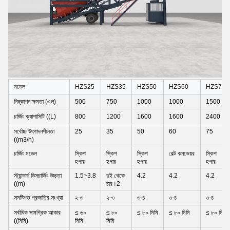
মডেল
HZS25
HZS35
HZS50
HZS60
HZS75
নিষ্কাশন ক্ষমতা (এল)
500
750
1000
1000
1500
চার্জিং ক্যাপাসিটি ((L)
800
1200
1600
1600
2400
সর্বোচ্চ উৎপাদনশীলতা
25
35
50
60
75
((m3/h)
চার্জিং মডেল
স্কিপ
স্কিপ
স্কিপ
বেল্ট কনভেয়র
স্কিপ
হপার
হপার
হপার
হপার
স্ট্যান্ডার্ড ডিসচার্জিং উচ্চতা
1.5~3.8
দুই থেকে
4.2
4.2
4.2
((m)
চার।2
সমষ্টিগত প্রজাতির সংখ্যা
২-৩
২-৩
৩-৪
৩-৪
৩-৪
সর্বাধিক সামগ্রিক আকার
≤ ৬০
≤ ৮০
≤ ৮০ মিমি
≤ ৮০ মিমি
≤ ৮০ মিমি
((মিমি)
মিমি
মিমি