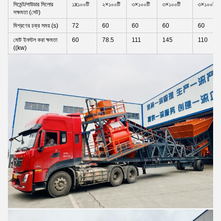
সিমেন্ট/পাউডার সিলোর
১x১০০টি
২×১০০টি
৩×১০০টি
৩×১০০টি
৩×১০০টি
সক্ষমতা (সেট)
মিশ্রণের চক্র সময় (s)
72
60
60
60
60
মোট ইনস্টল করা ক্ষমতা
60
78.5
111
145
110
((kw)