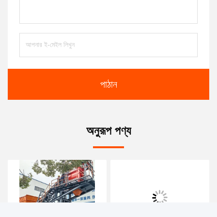
পাঠান
অনুরূপ পণ্য