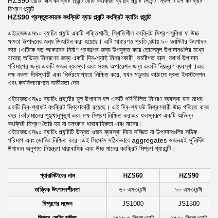
HZS90 রেডি মিক্স কংক্রিট প্ল্যান্ট ছোট কংক্রিট ব্যাচিং প্ল্যান্ট সিমেন্ট স্কিপ টাইপ কংক্রিট
মিশ্রণ প্ল্যান্ট
HZS90 প্রস্তুতকারক কংক্রিট ব্যাচ প্ল্যান্ট কংক্রিট ব্যাচিং প্ল্যান্ট
এইচজেডএস৯০ ব্যাচিং প্ল্যান্ট একটি শক্তিশালী, স্থিতিশীল কংক্রিট মিশ্রণ সুবিধা যা উচ্চ
ক্ষমতা উত্পাদনের জন্য ডিজাইন করা হয়েছে। এটি সাধারণত প্রতি ঘন্টায় ৯০ ঘনমিটার উৎপাদন
করে।এটিকে বড় আকারের নির্মাণ প্রকল্পের জন্য উপযুক্ত করে তোলেমূল উপাদানগুলির মধ্যে
রয়েছে অভিন্ন মিশ্রণের জন্য একটি দ্বি-শ্যাফ্ট মিশ্রণকারী, সমষ্টিগত বাক্স, যথার্থ উপাদান
পরিমাপের জন্য একটি ওজন ব্যবস্থা এবং সহজ অপারেশন জন্য একটি নিয়ন্ত্রণ ব্যবস্থা।এর
দক্ষ নকশা দীর্ঘস্থায়ী এবং নির্ভরযোগ্যতা নিশ্চিত করে, যখন মডুলার কাঠামো দ্রুত ইনস্টলেশন
এবং কনফিগারেশনে নমনীয়তা দেয়
এইচজেডএস৯০ ব্যাচিং প্ল্যান্টের মূল উপাদান হল একটি পরিশীলিত মিশ্রণ ব্যবস্থা যার মধ্যে
একটি দ্বি-শ্যাফট কংক্রিট মিশ্রণকারী রয়েছে। এই দ্বি-শ্যাফট মিশ্রণকারী উচ্চ গতিতে কাজ
করে।কাঁচামালের পুঙ্খানুপুঙ্খ এবং দক্ষ মিশ্রণ নিশ্চিত করাএর ফলস্বরূপ একটি অভিন্ন
কংক্রিট মিশ্রণ তৈরি হয় যা চমৎকার ধারাবাহিকতা এবং মানের।
এইচজেডএস৯০ ব্যাচিং প্ল্যান্টটি উন্নত ওজন ব্যবস্থা দিয়ে সজ্জিত যা উপাদানগুলির সঠিক
পরিমাপ এবং ডোজিং নিশ্চিত করে।এই সিস্টেম সঠিকভাবে aggregates ওজনএই সুনির্দিষ্ট
উপাদান অনুপাত নিয়ন্ত্রণ ধারাবাহিক এবং উচ্চ মানের কংক্রিট মিশ্রণ গ্যারান্টি।
প্যারামিটারের নাম
HZS60
HZS90
তাত্ত্বিক উৎপাদনশীলতা
৬০ এম৩/ঘন্টা
৯০ এম৩/ঘন্টা
মিশ্রণের মডেল
JS1000
JS1500
মিশ্রন মোটর শক্তি
২x১৮.৫ কিলোওয়াট
২x৩০ কিলোওয়াট