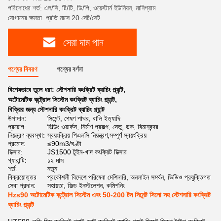
পরিশোধের শর্ত: এল/সি, টি/টি, ডি/পি, ওয়েস্টার্ন ইউনিয়ন, মানিগ্রাম
যোগানের ক্ষমতা: প্রতি মাসে 20 সেট/সেট
সেরা দাম পান
পণ্যের বিবরণ
পণ্যের বর্ণনা
বিশেষভাবে তুলে ধরা:
স্টেশনারি কংক্রিট ব্যাচিং প্ল্যান্ট
,
অটোমেটিক কন্ট্রোল সিস্টেম কংক্রিট ব্যাচিং প্ল্যান্ট
,
বিক্রির জন্য স্টেশনারি কংক্রিট ব্যাচিং প্ল্যান্ট
উপাদান:
সিমেন্ট, পেষণ পাথর, বালি ইত্যাদি
প্রয়োগ:
বিল্ডিং ওয়ার্কস, নির্মাণ প্রকল্প, সেতু, ডক, বিমানবন্দর
নিয়ন্ত্রণ ব্যবস্থা:
স্বয়ংক্রিয় পিএলসি নিয়ন্ত্রণ,সম্পূর্ণ স্বয়ংক্রিয়
প্রমোদ:
≤90m3/ঘণ্টা
মিক্সার:
JS1500 টুইন-খাদ কংক্রিট মিক্সার
গ্যারান্টি:
১২ মাস
শর্ত:
নতুন
বিক্রয়োত্তর
প্রকৌশলী বিদেশে পরিষেবা মেশিনারি, অনলাইন সমর্থন, ভিডিও প্রযুক্তিগত
সেবা প্রদান:
সহায়তা, ফিল্ড ইনস্টলেশন, কমিশনিং
Hzs90 অটোমেটিক কন্ট্রোল সিস্টেম এবং 50-200 টন সিমেন্ট সিলো সহ স্টেশনারি কংক্রিট
ব্যাচিং প্ল্যান্ট