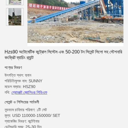
Hzs90 অটোমেটিক কন্ট্রোল সিস্টেম এবং 50-200 টন সিমেন্ট সিলো সহ স্টেশনারি
কংক্রিট ব্যাচিং প্ল্যান্ট
পণ্যের বিবরণ
উৎপত্তি স্থল: হুনান
পরিচিতিমুলক নাম: SUNNY
মডেল নম্বার: HSZ90
নথি:
প্রোডাক্ট ব্রোশিওর পিডিএফ
পেমেন্ট ও শিপিংয়ের শর্তাবলী
ন্যূনতম চাহিদার পরিমাণ: ১টি সেট
মূল্য: USD 110000-150000/ SET
প্যাকেজিং বিবরণ: কন্টেইনার
ডেলিভারি সময়: 25-30 দিন